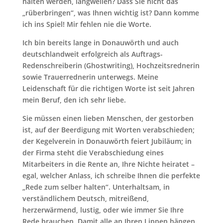
halten werden, langweilen? Dass Sie nicht das
„rüberbringen“, was Ihnen wichtig ist? Dann komme
ich ins Spiel! Mir fehlen nie die Worte.
Ich bin bereits lange in Donauwörth und auch
deutschlandweit erfolgreich als Auftrags-
Redenschreiberin (Ghostwriting), Hochzeitsrednerin
sowie Trauerrednerin unterwegs. Meine
Leidenschaft für die richtigen Worte ist seit Jahren
mein Beruf, den ich sehr liebe.
Sie müssen einen lieben Menschen, der gestorben
ist, auf der Beerdigung mit Worten verabschieden;
der Kegelverein in Donauwörth feiert Jubiläum; in
der Firma steht die Verabschiedung eines
Mitarbeiters in die Rente an, Ihre Nichte heiratet –
egal, welcher Anlass, ich schreibe Ihnen die perfekte
„Rede zum selber halten“. Unterhaltsam, in
verständlichem Deutsch, mitreißend,
herzerwärmend, lustig, oder wie immer Sie Ihre
Rede brauchen. Damit alle an Ihren Lippen hängen.