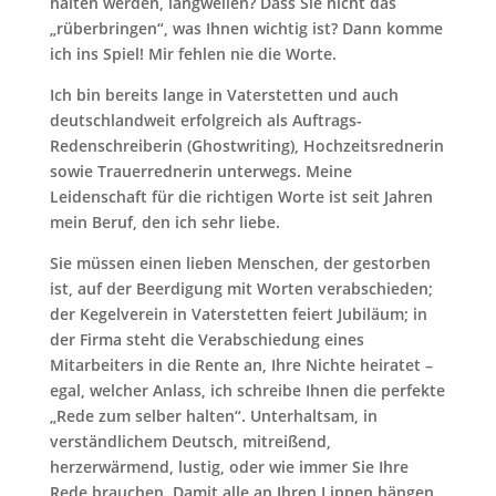
halten werden, langweilen? Dass Sie nicht das
„rüberbringen“, was Ihnen wichtig ist? Dann komme
ich ins Spiel! Mir fehlen nie die Worte.
Ich bin bereits lange in Vaterstetten und auch
deutschlandweit erfolgreich als Auftrags-
Redenschreiberin (Ghostwriting), Hochzeitsrednerin
sowie Trauerrednerin unterwegs. Meine
Leidenschaft für die richtigen Worte ist seit Jahren
mein Beruf, den ich sehr liebe.
Sie müssen einen lieben Menschen, der gestorben
ist, auf der Beerdigung mit Worten verabschieden;
der Kegelverein in Vaterstetten feiert Jubiläum; in
der Firma steht die Verabschiedung eines
Mitarbeiters in die Rente an, Ihre Nichte heiratet –
egal, welcher Anlass, ich schreibe Ihnen die perfekte
„Rede zum selber halten“. Unterhaltsam, in
verständlichem Deutsch, mitreißend,
herzerwärmend, lustig, oder wie immer Sie Ihre
Rede brauchen. Damit alle an Ihren Lippen hängen.